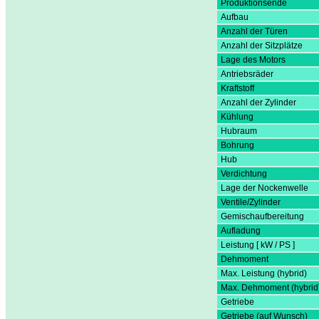
Produktionsende
Aufbau
Anzahl der Türen
Anzahl der Sitzplätze
Lage des Motors
Antriebsräder
Kraftstoff
Anzahl der Zylinder
Kühlung
Hubraum
Bohrung
Hub
Verdichtung
Lage der Nockenwelle
Ventile/Zylinder
Gemischaufbereitung
Aufladung
Leistung [ kW / PS ]
Dehmoment
Max. Leistung (hybrid)
Max. Dehmoment (hybrid
Getriebe
Getriebe (auf Wunsch)