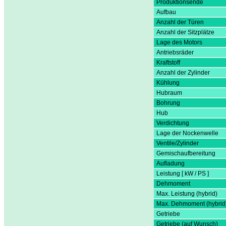
Produktionsende
Aufbau
Anzahl der Türen
Anzahl der Sitzplätze
Lage des Motors
Antriebsräder
Kraftstoff
Anzahl der Zylinder
Kühlung
Hubraum
Bohrung
Hub
Verdichtung
Lage der Nockenwelle
Ventile/Zylinder
Gemischaufbereitung
Aufladung
Leistung [ kW / PS ]
Dehmoment
Max. Leistung (hybrid)
Max. Dehmoment (hybrid
Getriebe
Getriebe (auf Wunsch)