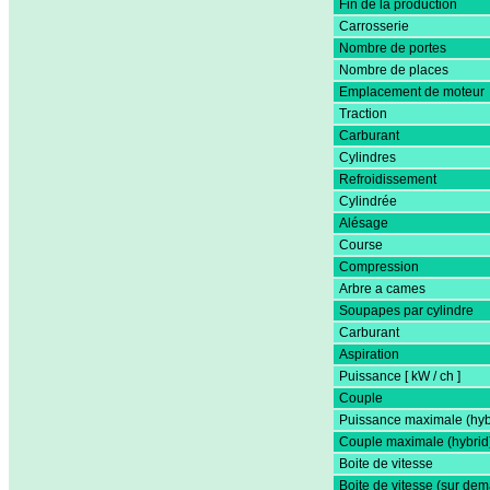
Fin de la production
Carrosserie
Nombre de portes
Nombre de places
Emplacement de moteur
Traction
Carburant
Cylindres
Refroidissement
Cylindrée
Alésage
Course
Compression
Arbre a cames
Soupapes par cylindre
Carburant
Aspiration
Puissance [ kW / ch ]
Couple
Puissance maximale (hyb
Couple maximale (hybrid
Boite de vitesse
Boite de vitesse (sur de