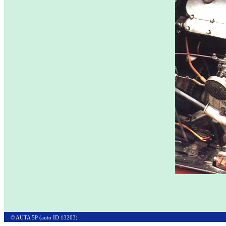
© AUTA 5P (auto ID 13203)