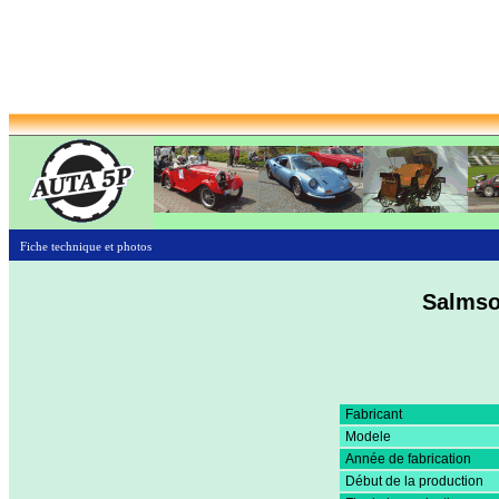
Fiche technique et photos
Salmso
Fabricant
Modele
Année de fabrication
Début de la production