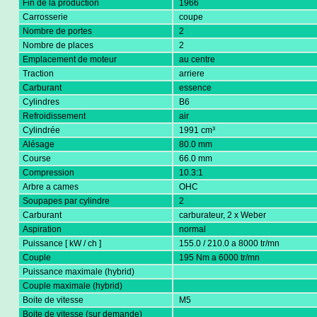
Fin de la production
1966
Carrosserie
coupe
Nombre de portes
2
Nombre de places
2
Emplacement de moteur
au centre
Traction
arriere
Carburant
essence
Cylindres
B6
Refroidissement
air
Cylindrée
1991 cm³
Alésage
80.0 mm
Course
66.0 mm
Compression
10.3:1
Arbre a cames
OHC
Soupapes par cylindre
2
Carburant
carburateur, 2 x Weber
Aspiration
normal
Puissance [ kW / ch ]
155.0 / 210.0 a 8000 tr/mn
Couple
195 Nm a 6000 tr/mn
Puissance maximale (hybrid)
Couple maximale (hybrid)
Boite de vitesse
M5
Boite de vitesse (sur demande)