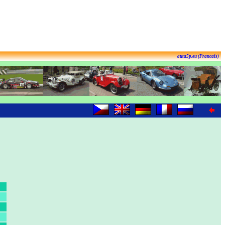
auta5p.eu (Francais)