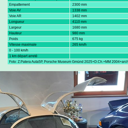
Empattement
2300 mm
Voie AV
1338 mm
Voie AR
1402 mm
Longueur
4110 mm
Largeur
1680 mm
Hauteur
980 mm
Poids
675 kg
Vitesse maximale
265 km/h
0 - 100 km/h
1 km départ arreté
Foto: Z.Patera Auta5P, Porsche Museum Gmünd 2025+D.Ch.+MM 2004+arch