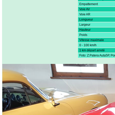
Empattement
Voie AV
Voie AR
Longueur
Largeur
Hauteur
Poids
Vitesse maximale
0 - 100 km/h
1 km départ arreté
Foto: Z.Patera Auta5P, 