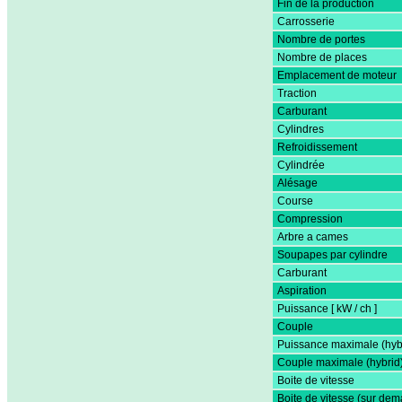
Fin de la production
Carrosserie
Nombre de portes
Nombre de places
Emplacement de moteur
Traction
Carburant
Cylindres
Refroidissement
Cylindrée
Alésage
Course
Compression
Arbre a cames
Soupapes par cylindre
Carburant
Aspiration
Puissance [ kW / ch ]
Couple
Puissance maximale (hyb
Couple maximale (hybrid
Boite de vitesse
Boite de vitesse (sur de