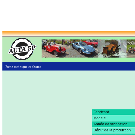
Fiche technique et photos
Fabricant
Modele
Année de fabrication
Début de la production