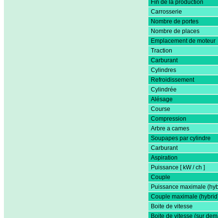
Fin de la production
Carrosserie
Nombre de portes
Nombre de places
Emplacement de moteur
Traction
Carburant
Cylindres
Refroidissement
Cylindrée
Alésage
Course
Compression
Arbre a cames
Soupapes par cylindre
Carburant
Aspiration
Puissance [ kW / ch ]
Couple
Puissance maximale (hyb
Couple maximale (hybrid
Boite de vitesse
Boite de vitesse (sur de