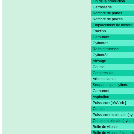
Fin de la production
Carrosserie
Nombre de portes
Nombre de places
Emplacement de moteur
Traction
Carburant
Cylindres
Refroidissement
Cylindrée
Alésage
Course
Compression
Arbre a cames
Soupapes par cylindre
Carburant
Aspiration
Puissance [ kW / ch ]
Couple
Puissance maximale (hyb
Couple maximale (hybrid
Boite de vitesse
Boite de vitesse (sur de