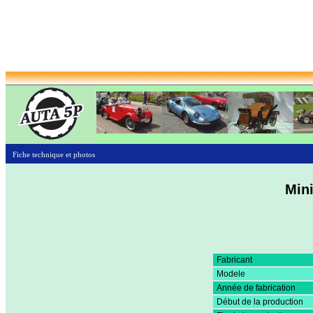
Fiche technique et photos
Min
Fabricant
Modele
Année de fabrication
Début de la production