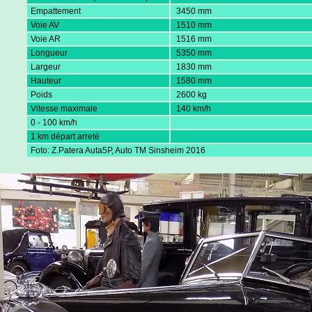
Empattement
3450 mm
Voie AV
1510 mm
Voie AR
1516 mm
Longueur
5350 mm
Largeur
1830 mm
Hauteur
1580 mm
Poids
2600 kg
Vitesse maximale
140 km/h
0 - 100 km/h
1 km départ arreté
Foto: Z.Patera Auta5P, Auto TM Sinsheim 2016