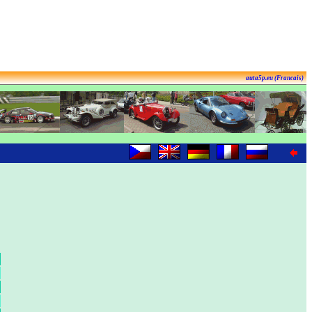
auta5p.eu (Francais)