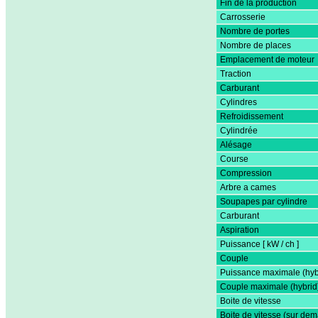
Fin de la production
Carrosserie
Nombre de portes
Nombre de places
Emplacement de moteur
Traction
Carburant
Cylindres
Refroidissement
Cylindrée
Alésage
Course
Compression
Arbre a cames
Soupapes par cylindre
Carburant
Aspiration
Puissance [ kW / ch ]
Couple
Puissance maximale (hyb
Couple maximale (hybrid
Boite de vitesse
Boite de vitesse (sur de