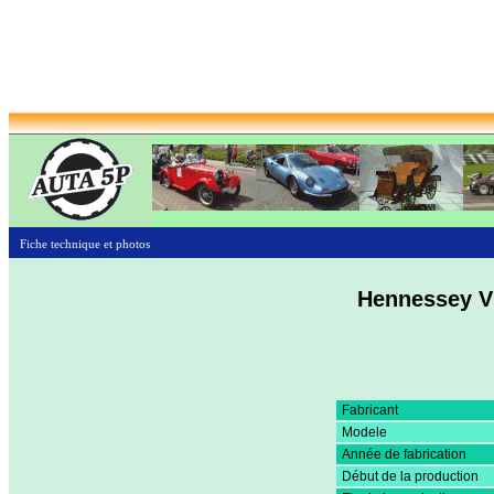
Fiche technique et photos
Hennessey V
Fabricant
Modele
Année de fabrication
Début de la production