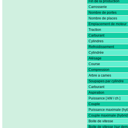
Fin de la production
Carrosserie
Nombre de portes
Nombre de places
Emplacement de moteur
Traction
Carburant
Cylindres
Refroidissement
Cylindrée
Alésage
Course
Compression
Arbre a cames
Soupapes par cylindre
Carburant
Aspiration
Puissance [ kW / ch ]
Couple
Puissance maximale (hyb
Couple maximale (hybrid
Boite de vitesse
Boite de vitesse (sur de