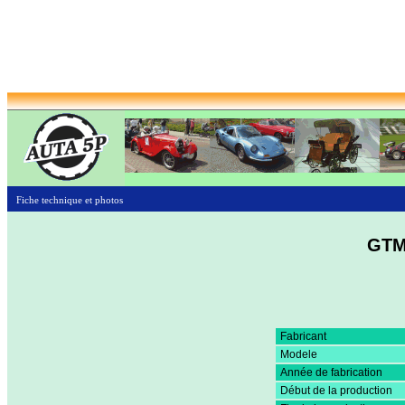
Fiche technique et photos
GTM
Fabricant
Modele
Année de fabrication
Début de la production