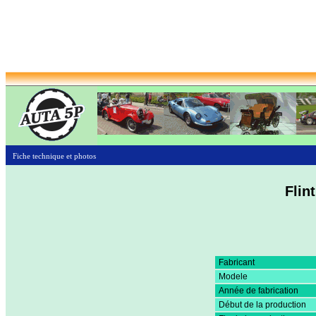
Fiche technique et photos
Flin
Fabricant
Modele
Année de fabrication
Début de la production