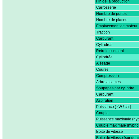
Fin de la production
Carrosserie
Nombre de portes
Nombre de places
Emplacement de moteur
Traction
Carburant
Cylindres
Refroidissement
Cylindrée
Alésage
Course
Compression
Arbre a cames
Soupapes par cylindre
Carburant
Aspiration
Puissance [ kW / ch ]
Couple
Puissance maximale (hyb
Couple maximale (hybrid
Boite de vitesse
Boite de vitesse (sur de