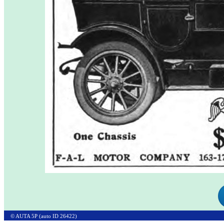
© AUTA 5P (auto ID 26422)