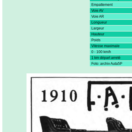
Empattement
Voie AV
Voie AR
Longueur
Largeur
Hauteur
Poids
Vitesse maximale
0 - 100 km/h
1 km départ arreté
Foto: archiv Auta5P