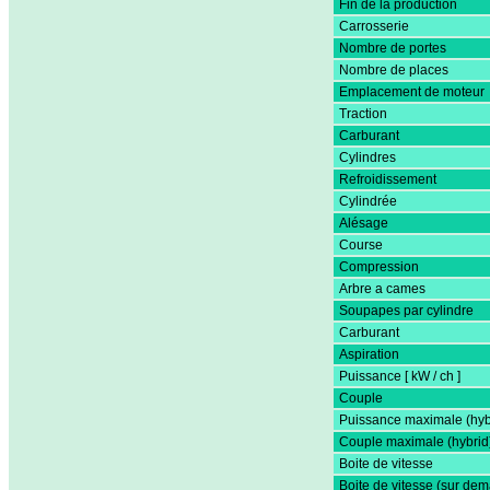
Fin de la production
Carrosserie
Nombre de portes
Nombre de places
Emplacement de moteur
Traction
Carburant
Cylindres
Refroidissement
Cylindrée
Alésage
Course
Compression
Arbre a cames
Soupapes par cylindre
Carburant
Aspiration
Puissance [ kW / ch ]
Couple
Puissance maximale (hyb
Couple maximale (hybrid
Boite de vitesse
Boite de vitesse (sur de