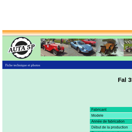
Fiche technique et photos
Fal 
Fabricant
Modele
Année de fabrication
Début de la production