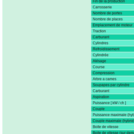
Fin de la production
Carrosserie
Nombre de portes
Nombre de places
Emplacement de moteur
Traction
Carburant
Cylindres
Refroidissement
Cylindrée
Alésage
Course
Compression
Arbre a cames
Soupapes par cylindre
Carburant
Aspiration
Puissance [ kW / ch ]
Couple
Puissance maximale (hyb
Couple maximale (hybrid
Boite de vitesse
Boite de vitesse (sur de