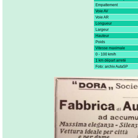
Empattement
Voie AV
Voie AR
Longueur
Largeur
Hauteur
Poids
Vitesse maximale
0 - 100 km/h
1 km départ arreté
Foto: archiv Auta5P