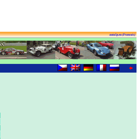
auta5p.eu (Francais)