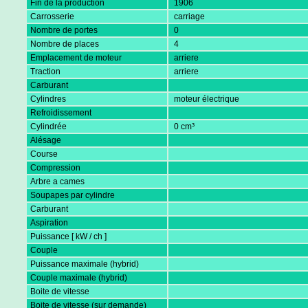
Fin de la production
1906
Carrosserie
carriage
Nombre de portes
0
Nombre de places
4
Emplacement de moteur
arriere
Traction
arriere
Carburant
Cylindres
moteur électrique
Refroidissement
Cylindrée
0 cm³
Alésage
Course
Compression
Arbre a cames
Soupapes par cylindre
Carburant
Aspiration
Puissance [ kW / ch ]
Couple
Puissance maximale (hybrid)
Couple maximale (hybrid)
Boite de vitesse
Boite de vitesse (sur demande)