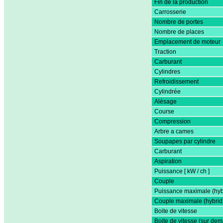
Fin de la production
Carrosserie
Nombre de portes
Nombre de places
Emplacement de moteur
Traction
Carburant
Cylindres
Refroidissement
Cylindrée
Alésage
Course
Compression
Arbre a cames
Soupapes par cylindre
Carburant
Aspiration
Puissance [ kW / ch ]
Couple
Puissance maximale (hyb
Couple maximale (hybrid
Boite de vitesse
Boite de vitesse (sur de