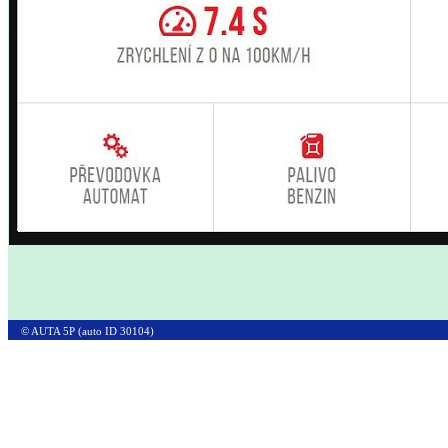
© AUTA 5P (auto ID 30104)