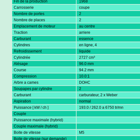
Fin de la production
1968
Carrosserie
coupe
Nombre de portes
2
Nombre de places
2
Emplacement de moteur
au centre
Traction
arriere
Carburant
essence
Cylindres
en ligne, 4
Refroidissement
liquide
Cylindrée
2727 cm³
Alésage
96.0 mm
Course
94.2 mm
Compression
10.0:1
Arbre a cames
DOHC
Soupapes par cylindre
2
Carburant
carburateur, 2 x Weber
Aspiration
normal
Puissance [ kW / ch ]
193.0 / 262.0 a 6750 tr/mn
Couple
Puissance maximale (hybrid)
Couple maximale (hybrid)
Boite de vitesse
M5
Boite de vitesse (sur demande)