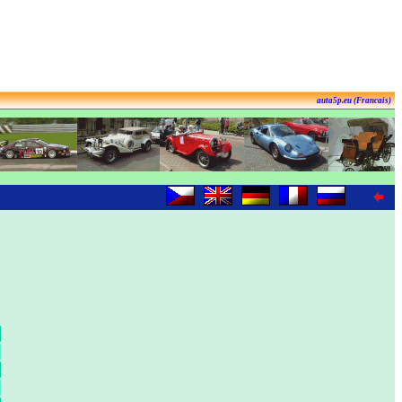
auta5p.eu (Francais)