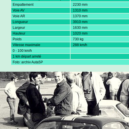
Empattement
2230 mm
Voie AV
1310 mm
Voie AR
1370 mm
Longueur
3910 mm
Largeur
1630 mm
Hauteur
1020 mm
Poids
730 kg
Vitesse maximale
288 km/h
0 - 100 km/h
1 km départ arreté
Foto: archiv Auta5P