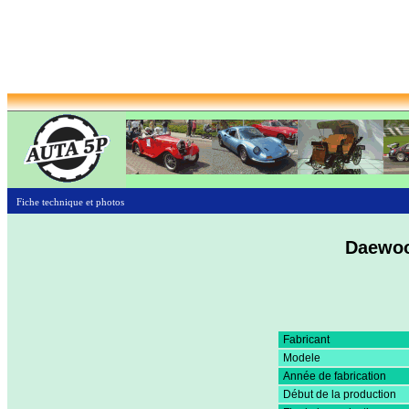
Fiche technique et photos
Daewoo
Fabricant
Modele
Année de fabrication
Début de la production