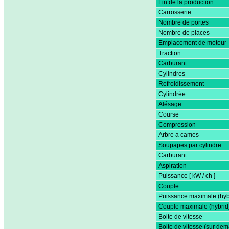
Fin de la production
Carrosserie
Nombre de portes
Nombre de places
Emplacement de moteur
Traction
Carburant
Cylindres
Refroidissement
Cylindrée
Alésage
Course
Compression
Arbre a cames
Soupapes par cylindre
Carburant
Aspiration
Puissance [ kW / ch ]
Couple
Puissance maximale (hyb
Couple maximale (hybrid
Boite de vitesse
Boite de vitesse (sur de