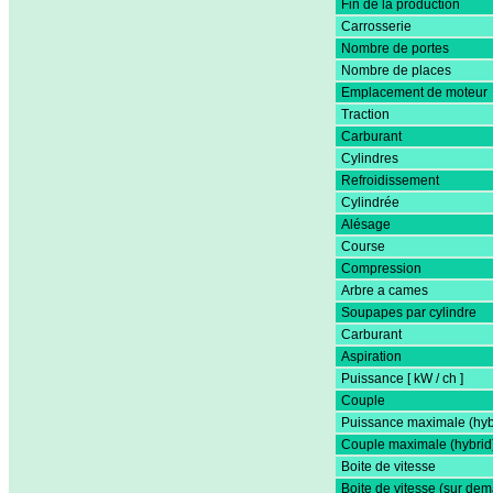
Fin de la production
Carrosserie
Nombre de portes
Nombre de places
Emplacement de moteur
Traction
Carburant
Cylindres
Refroidissement
Cylindrée
Alésage
Course
Compression
Arbre a cames
Soupapes par cylindre
Carburant
Aspiration
Puissance [ kW / ch ]
Couple
Puissance maximale (hyb
Couple maximale (hybrid
Boite de vitesse
Boite de vitesse (sur de