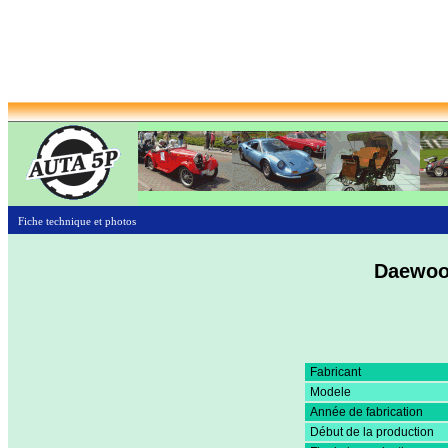
Fiche technique et photos
Daewoo
Fabricant
Modele
Année de fabrication
Début de la production