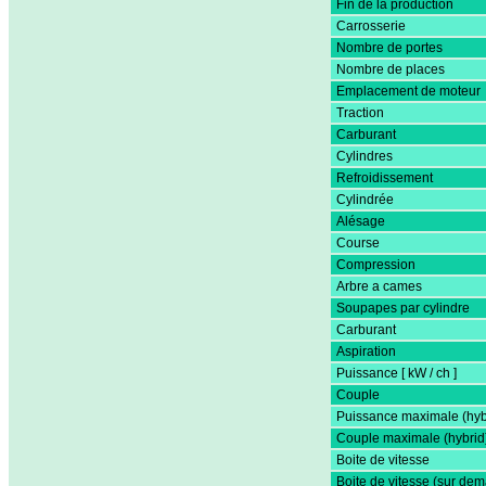
Fin de la production
Carrosserie
Nombre de portes
Nombre de places
Emplacement de moteur
Traction
Carburant
Cylindres
Refroidissement
Cylindrée
Alésage
Course
Compression
Arbre a cames
Soupapes par cylindre
Carburant
Aspiration
Puissance [ kW / ch ]
Couple
Puissance maximale (hyb
Couple maximale (hybrid
Boite de vitesse
Boite de vitesse (sur de