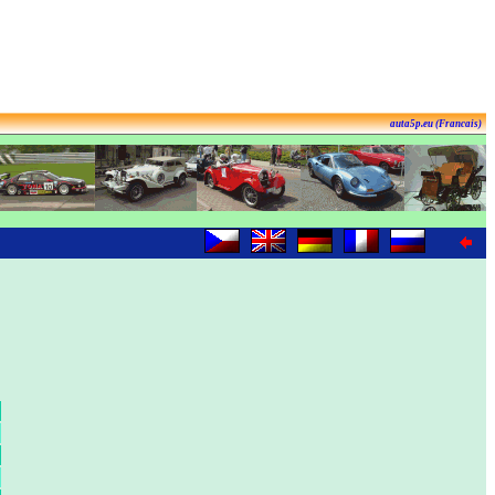
auta5p.eu (Francais)