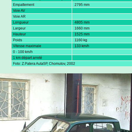
Empattement
2795 mm
Voie AV
Voie AR
Longueur
4805 mm
Largeur
1660 mm
Hauteur
1525 mm
Poids
1160 kg
Vitesse maximale
133 km/h
0 - 100 km/h
1 km départ arreté
Foto: Z.Patera Auta5P, Chomutov, 2002