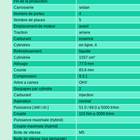
Fin de la production
Carrosserie
sedan
Nombre de portes
4
Nombre de places
5
Emplacement de moteur
avant
Traction
arriere
Carburant
essence
Cylindres
en ligne, 4
Refroidissement
liquide
Cylindrée
1557 cm³
Alésage
77.0 mm
Course
83.6 mm
Compression
9.3:1
Arbre a cames
OHV
Soupapes par cylindre
2
Carburant
injection
Aspiration
normal
Puissance [ kW / ch ]
51.0 / 69.0 a 5000 tr/mn
Couple
115 Nm a 3000 tr/mn
Puissance maximale (hybrid)
Couple maximale (hybrid)
Boite de vitesse
M5
Boite de vitesse (sur demande)