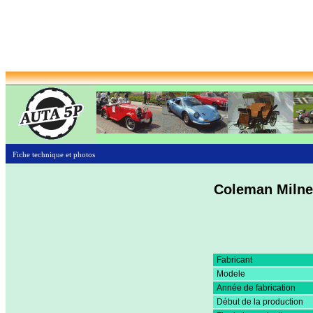
Fiche technique et photos
Coleman Milne
Fabricant
Modele
Année de fabrication
Début de la production