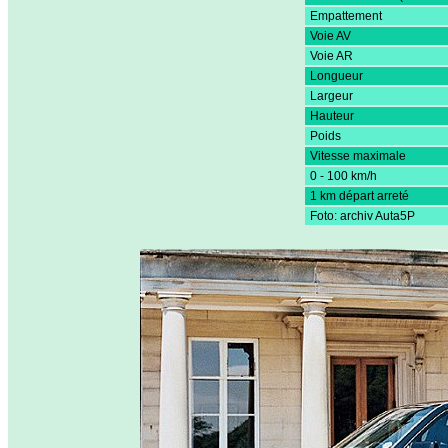
Empattement
Voie AV
Voie AR
Longueur
Largeur
Hauteur
Poids
Vitesse maximale
0 - 100 km/h
1 km départ arreté
Foto: archiv Auta5P