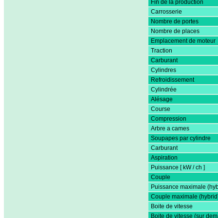
Fin de la production
Carrosserie
Nombre de portes
Nombre de places
Emplacement de moteur
Traction
Carburant
Cylindres
Refroidissement
Cylindrée
Alésage
Course
Compression
Arbre a cames
Soupapes par cylindre
Carburant
Aspiration
Puissance [ kW / ch ]
Couple
Puissance maximale (hyb
Couple maximale (hybrid
Boite de vitesse
Boite de vitesse (sur de