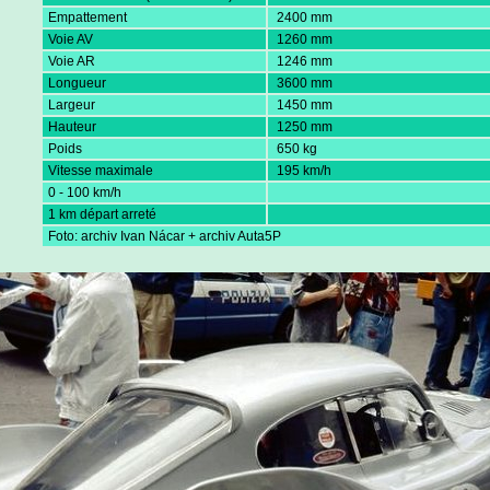
Empattement
2400 mm
Voie AV
1260 mm
Voie AR
1246 mm
Longueur
3600 mm
Largeur
1450 mm
Hauteur
1250 mm
Poids
650 kg
Vitesse maximale
195 km/h
0 - 100 km/h
1 km départ arreté
Foto: archiv Ivan Nácar + archiv Auta5P