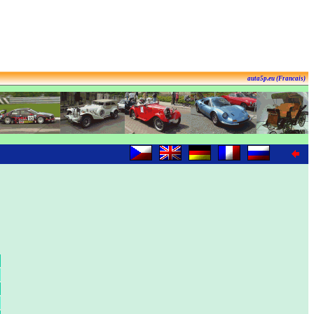
auta5p.eu (Francais)