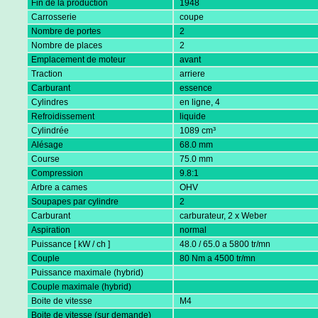
Fin de la production
1948
Carrosserie
coupe
Nombre de portes
2
Nombre de places
2
Emplacement de moteur
avant
Traction
arriere
Carburant
essence
Cylindres
en ligne, 4
Refroidissement
liquide
Cylindrée
1089 cm³
Alésage
68.0 mm
Course
75.0 mm
Compression
9.8:1
Arbre a cames
OHV
Soupapes par cylindre
2
Carburant
carburateur, 2 x Weber
Aspiration
normal
Puissance [ kW / ch ]
48.0 / 65.0 a 5800 tr/mn
Couple
80 Nm a 4500 tr/mn
Puissance maximale (hybrid)
Couple maximale (hybrid)
Boite de vitesse
M4
Boite de vitesse (sur demande)