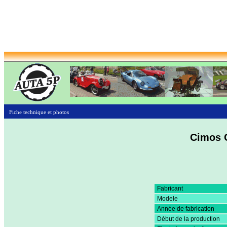
Fiche technique et photos
Cimos C
Fabricant
Modele
Année de fabrication
Début de la production