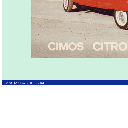
© AUTA 5P (auto ID 17746)