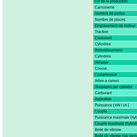
Fin de la production
Carrosserie
Nombre de portes
Nombre de places
Emplacement de moteur
Traction
Carburant
Cylindres
Refroidissement
Cylindrée
Alésage
Course
Compression
Arbre a cames
Soupapes par cylindre
Carburant
Aspiration
Puissance [ kW / ch ]
Couple
Puissance maximale (hyb
Couple maximale (hybrid
Boite de vitesse
Boite de vitesse (sur de