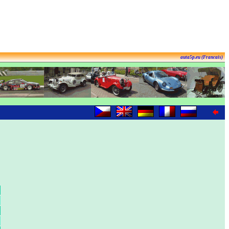
auta5p.eu (Francais)