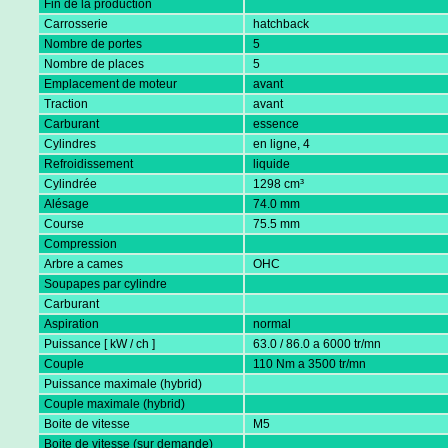
Fin de la production
Carrosserie
hatchback
Nombre de portes
5
Nombre de places
5
Emplacement de moteur
avant
Traction
avant
Carburant
essence
Cylindres
en ligne, 4
Refroidissement
liquide
Cylindrée
1298 cm³
Alésage
74.0 mm
Course
75.5 mm
Compression
Arbre a cames
OHC
Soupapes par cylindre
Carburant
Aspiration
normal
Puissance [ kW / ch ]
63.0 / 86.0 a 6000 tr/mn
Couple
110 Nm a 3500 tr/mn
Puissance maximale (hybrid)
Couple maximale (hybrid)
Boite de vitesse
M5
Boite de vitesse (sur demande)