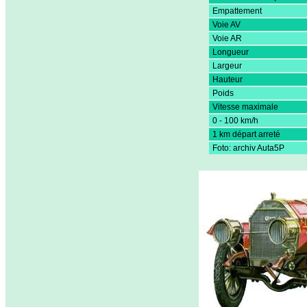
Empattement
Voie AV
Voie AR
Longueur
Largeur
Hauteur
Poids
Vitesse maximale
0 - 100 km/h
1 km départ arreté
Foto: archiv Auta5P