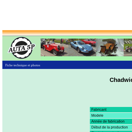
Fiche technique et photos
Chadwic
Fabricant
Modele
Année de fabrication
Début de la production