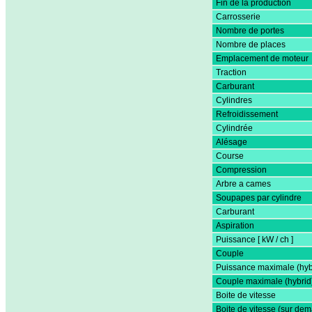
Fin de la production
Carrosserie
Nombre de portes
Nombre de places
Emplacement de moteur
Traction
Carburant
Cylindres
Refroidissement
Cylindrée
Alésage
Course
Compression
Arbre a cames
Soupapes par cylindre
Carburant
Aspiration
Puissance [ kW / ch ]
Couple
Puissance maximale (hyb
Couple maximale (hybrid
Boite de vitesse
Boite de vitesse (sur de