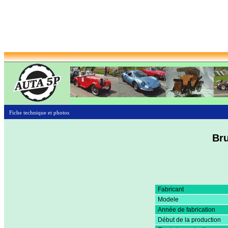
Fiche technique et photos
Br
Fabricant
Modele
Année de fabrication
Début de la production