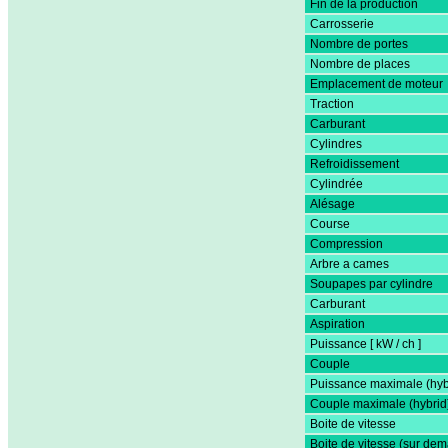
Fin de la production
Carrosserie
Nombre de portes
Nombre de places
Emplacement de moteur
Traction
Carburant
Cylindres
Refroidissement
Cylindrée
Alésage
Course
Compression
Arbre a cames
Soupapes par cylindre
Carburant
Aspiration
Puissance [ kW / ch ]
Couple
Puissance maximale (hyb
Couple maximale (hybrid
Boite de vitesse
Boite de vitesse (sur de