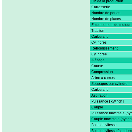
Fin de la production
Carrosserie
Nombre de portes
Nombre de places
Emplacement de moteur
Traction
Carburant
Cylindres
Refroidissement
Cylindrée
Alésage
Course
Compression
Arbre a cames
Soupapes par cylindre
Carburant
Aspiration
Puissance [ kW / ch ]
Couple
Puissance maximale (hyb
Couple maximale (hybrid
Boite de vitesse
Boite de vitesse (sur de