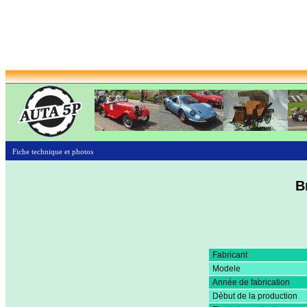
Fiche technique et photos
B
Fabricant
Modele
Année de fabrication
Début de la production