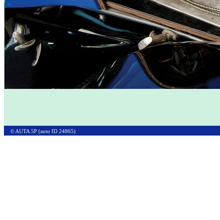
© AUTA 5P (auto ID 24865)