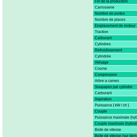
Fin de la production
Carrosserie
Nombre de portes
Nombre de places
Emplacement de moteur
Traction
Carburant
Cylindres
Refroidissement
Cylindrée
Alésage
Course
Compression
Arbre a cames
Soupapes par cylindre
Carburant
Aspiration
Puissance [ kW / ch ]
Couple
Puissance maximale (hyb
Couple maximale (hybrid
Boite de vitesse
Boite de vitesse (sur de