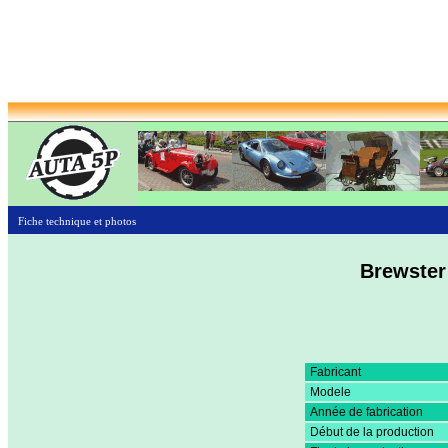
Fiche technique et photos
Brewster
Fabricant
Modele
Année de fabrication
Début de la production