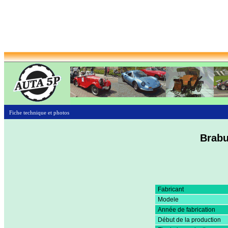
Fiche technique et photos
Brabu
Fabricant
Modele
Année de fabrication
Début de la production