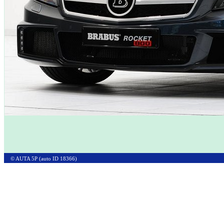
© AUTA 5P (auto ID 18366)