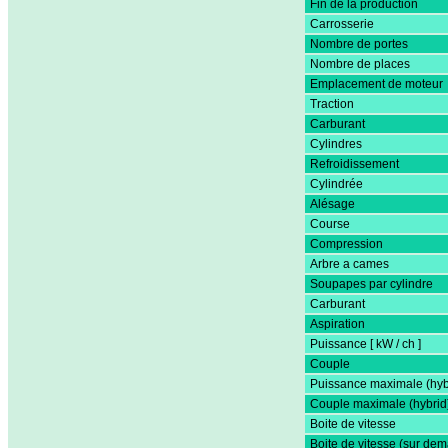
Fin de la production
Carrosserie
Nombre de portes
Nombre de places
Emplacement de moteur
Traction
Carburant
Cylindres
Refroidissement
Cylindrée
Alésage
Course
Compression
Arbre a cames
Soupapes par cylindre
Carburant
Aspiration
Puissance [ kW / ch ]
Couple
Puissance maximale (hyb
Couple maximale (hybrid
Boite de vitesse
Boite de vitesse (sur de