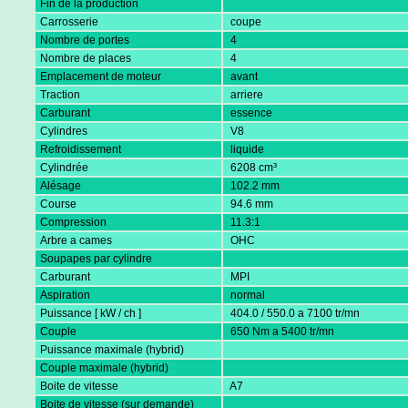
Fin de la production
Carrosserie
coupe
Nombre de portes
4
Nombre de places
4
Emplacement de moteur
avant
Traction
arriere
Carburant
essence
Cylindres
V8
Refroidissement
liquide
Cylindrée
6208 cm³
Alésage
102.2 mm
Course
94.6 mm
Compression
11.3:1
Arbre a cames
OHC
Soupapes par cylindre
Carburant
MPI
Aspiration
normal
Puissance [ kW / ch ]
404.0 / 550.0 a 7100 tr/mn
Couple
650 Nm a 5400 tr/mn
Puissance maximale (hybrid)
Couple maximale (hybrid)
Boite de vitesse
A7
Boite de vitesse (sur demande)