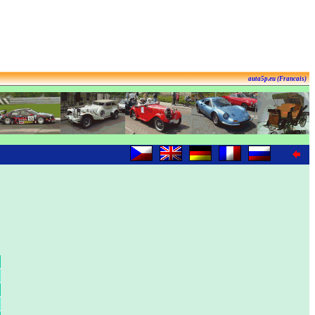
auta5p.eu (Francais)