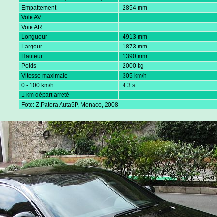
Empattement
2854 mm
Voie AV
Voie AR
Longueur
4913 mm
Largeur
1873 mm
Hauteur
1390 mm
Poids
2000 kg
Vitesse maximale
305 km/h
0 - 100 km/h
4.3 s
1 km départ arreté
Foto: Z.Patera Auta5P, Monaco, 2008