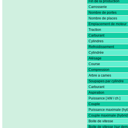
Fin de la production
Carrosserie
Nombre de portes
Nombre de places
Emplacement de moteur
Traction
Carburant
Cylindres
Refroidissement
Cylindrée
Alésage
Course
Compression
Arbre a cames
Soupapes par cylindre
Carburant
Aspiration
Puissance [ kW / ch ]
Couple
Puissance maximale (hyb
Couple maximale (hybrid
Boite de vitesse
Boite de vitesse (sur de