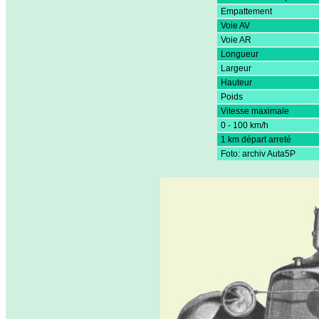
Empattement
Voie AV
Voie AR
Longueur
Largeur
Hauteur
Poids
Vitesse maximale
0 - 100 km/h
1 km départ arreté
Foto: archiv Auta5P