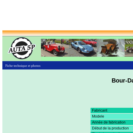
Fiche technique et photos
Bour-Da
Fabricant
Modele
Année de fabrication
Début de la production