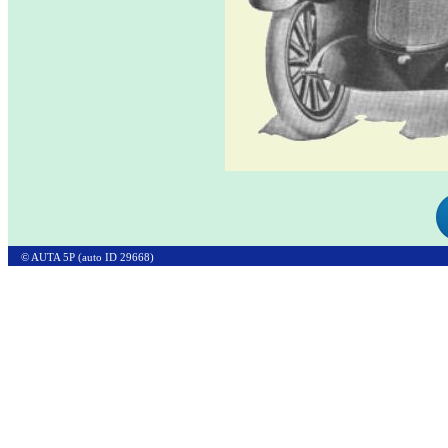
© AUTA 5P (auto ID 29668)