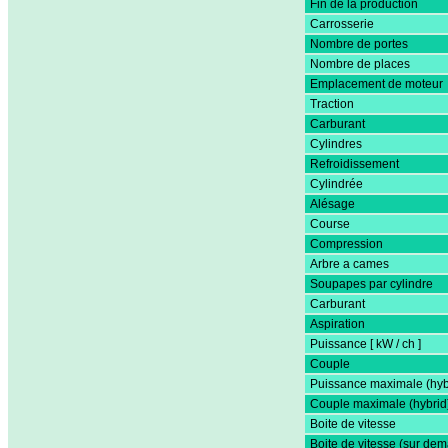
Fin de la production
Carrosserie
Nombre de portes
Nombre de places
Emplacement de moteur
Traction
Carburant
Cylindres
Refroidissement
Cylindrée
Alésage
Course
Compression
Arbre a cames
Soupapes par cylindre
Carburant
Aspiration
Puissance [ kW / ch ]
Couple
Puissance maximale (hyb
Couple maximale (hybrid
Boite de vitesse
Boite de vitesse (sur de