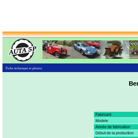
Fiche technique et photos
Ber
Fabricant
Modele
Année de fabrication
Début de la production