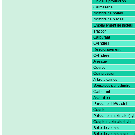
Fin de la production
Carrosserie
Nombre de portes
Nombre de places
Emplacement de moteur
Traction
Carburant
Cylindres
Refroidissement
Cylindrée
Alésage
Course
Compression
Arbre a cames
Soupapes par cylindre
Carburant
Aspiration
Puissance [ kW / ch ]
Couple
Puissance maximale (hyb
Couple maximale (hybrid
Boite de vitesse
Boite de vitesse (sur de