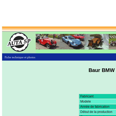
Fiche technique et photos
Baur BMW 3
Fabricant
Modele
Année de fabrication
Début de la production