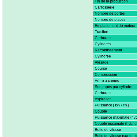
Fin de la production
Carrosserie
Nombre de portes
Nombre de places
Emplacement de moteur
Traction
Carburant
Cylindres
Refroidissement
Cylindrée
Alésage
Course
Compression
Arbre a cames
Soupapes par cylindre
Carburant
Aspiration
Puissance [ kW / ch ]
Couple
Puissance maximale (hyb
Couple maximale (hybrid
Boite de vitesse
Boite de vitesse (sur de