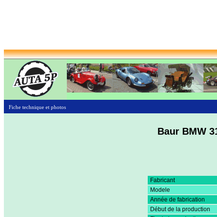
Fiche technique et photos
Baur BMW 31
Fabricant
Modele
Année de fabrication
Début de la production