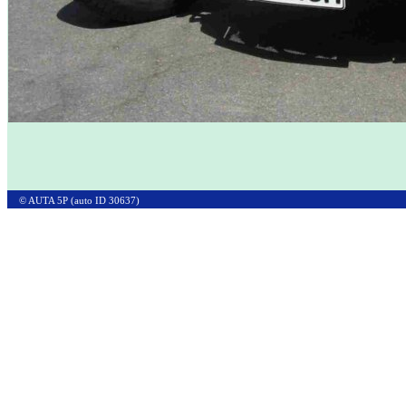
© AUTA 5P (auto ID 30637)