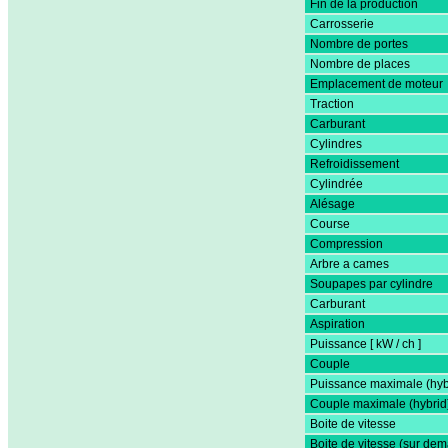
Fin de la production
Carrosserie
Nombre de portes
Nombre de places
Emplacement de moteur
Traction
Carburant
Cylindres
Refroidissement
Cylindrée
Alésage
Course
Compression
Arbre a cames
Soupapes par cylindre
Carburant
Aspiration
Puissance [ kW / ch ]
Couple
Puissance maximale (hyb
Couple maximale (hybrid
Boite de vitesse
Boite de vitesse (sur de