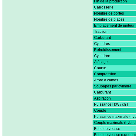
Fin de la production
Carrosserie
Nombre de portes
Nombre de places
Emplacement de moteur
Traction
Carburant
Cylindres
Refroidissement
Cylindrée
Alésage
Course
Compression
Arbre a cames
Soupapes par cylindre
Carburant
Aspiration
Puissance [ kW / ch ]
Couple
Puissance maximale (hyb
Couple maximale (hybrid
Boite de vitesse
Boite de vitesse (sur de