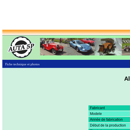
Fiche technique et photos
Al
Fabricant
Modele
Année de fabrication
Début de la production