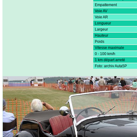
Empattement
Voie AV
Voie AR
Longueur
Largeur
Hauteur
Poids
Vitesse maximale
0 - 100 km/h
1 km départ arreté
Foto: archiv Auta5P