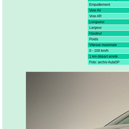
Empattement
Voie AV
Voie AR
Longueur
Largeur
Hauteur
Poids
Vitesse maximale
0 - 100 km/h
1 km départ arreté
Foto: archiv Auta5P