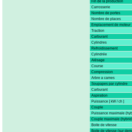
Fin de la production
Carrosserie
Nombre de portes
Nombre de places
Emplacement de moteur
Traction
Carburant
Cylindres
Refroidissement
Cylindrée
Alésage
Course
Compression
Arbre a cames
Soupapes par cylindre
Carburant
Aspiration
Puissance [ kW / ch ]
Couple
Puissance maximale (hyb
Couple maximale (hybrid
Boite de vitesse
Boite de vitesse (sur de