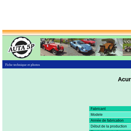
Fiche technique et photos
Acur
Fabricant
Modele
Année de fabrication
Début de la production