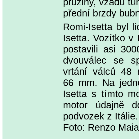
pružiny, vzadu tuh
přední brzdy bub
Romi-Isetta byl l
Isetta. Vozítko v
postavili asi 30
dvouválec se s
vrtání válců 48
66 mm. Na jedno
Isetta s tímto m
motor údajně do
podvozek z Itáli
Foto: Renzo Maia,