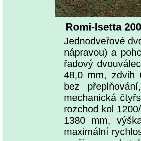
Romi-Isetta 20
Jednodveřové dvo
nápravou) a poh
řadový dvouválec
48,0 mm, zdvih 6
bez přeplňován
mechanická čtyř
rozchod kol 1200
1380 mm, výška
maximální rychlo