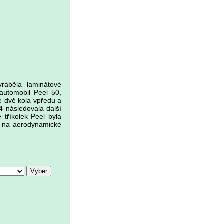
ráběla laminátové
automobil Peel 50,
e dvě kola vpředu a
4 následovala další
 tříkolek Peel byla
i na aerodynamické