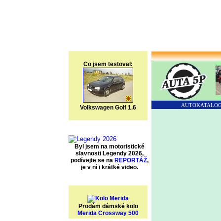
Co jsem testoval:
AUTOKATALO
Volkswagen Golf 1.6
Byl jsem na motoristické
slavnosti Legendy 2026,
podívejte se na
REPORTÁŽ
,
je v ní i krátké video.
Prodám dámské kolo
Merida Crossway 500