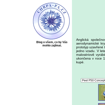
Anglická společn
Blog o všem, co by Vás
aerodynamické kry
mohlo zajímat.
prototyp uzavřené 
jedno vzadu. V let
malosériově vyrábě
ukončena v roce 1
kupé.