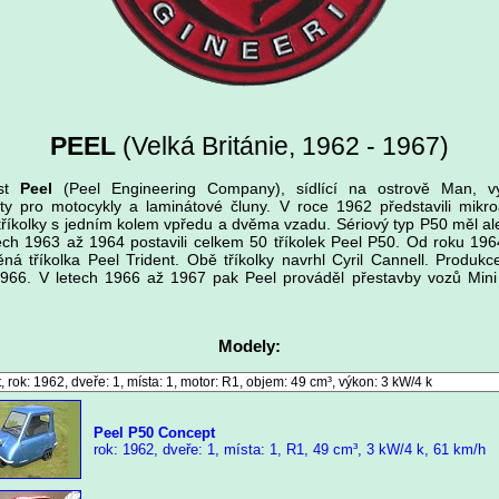
PEEL
(Velká Británie, 1962 - 1967)
ost
Peel
(Peel Engineering Company), sídlící na ostrově Man, vy
ty pro motocykly a laminátové čluny. V roce 1962 představili mikro
tříkolky s jedním kolem vpředu a dvěma vzadu. Sériový typ P50 měl al
ech 1963 až 1964 postavili celkem 50 tříkolek Peel P50. Od roku 196
ná tříkolka Peel Trident. Obě tříkolky navrhl Cyril Cannell. Produkce
966. V letech 1966 až 1967 pak Peel prováděl přestavby vozů Min
Modely:
Peel P50 Concept
rok: 1962, dveře: 1, místa: 1, R1, 49 cm³, 3 kW/4 k, 61 km/h