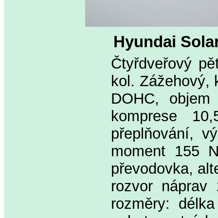
Hyundai Sola
Čtyřdveřový pě
kol. Zážehový, 
DOHC, objem 
komprese 10,5
přeplňování, v
moment 155 Nm
převodovka, alt
rozvor náprav
rozměry: délk