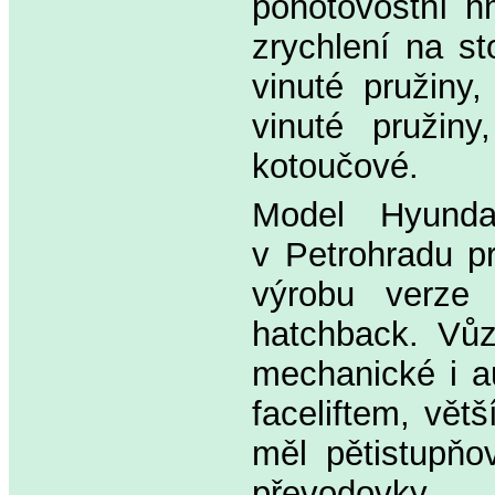
pohotovostní h
zrychlení na s
vinuté pružiny
vinuté pružiny
kotoučové.
Model Hyunda
v Petrohradu pr
výrobu verze 
hatchback. Vůz
mechanické i a
faceliftem, vět
měl pětistupňo
převodovky.