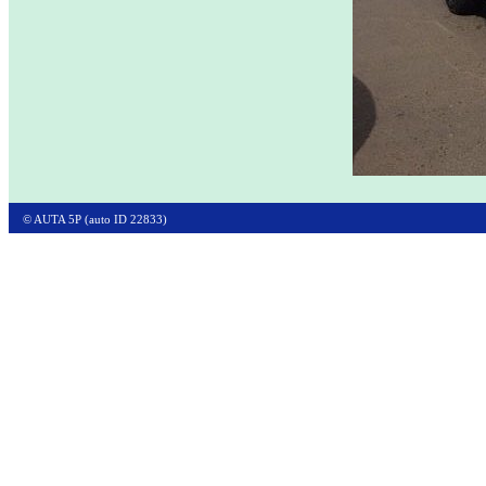
© AUTA 5P (auto ID 22833)