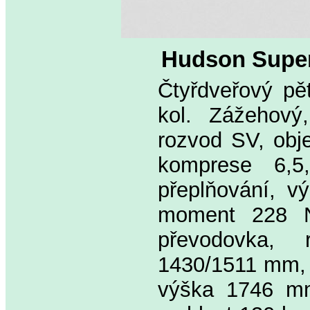
Hudson Super
Čtyřdveřový pě
kol. Zážehový,
rozvod SV, obj
komprese 6,5,
přeplňování, v
moment 228 Nm
převodovka,
1430/1511 mm, 
výška 1746 mm