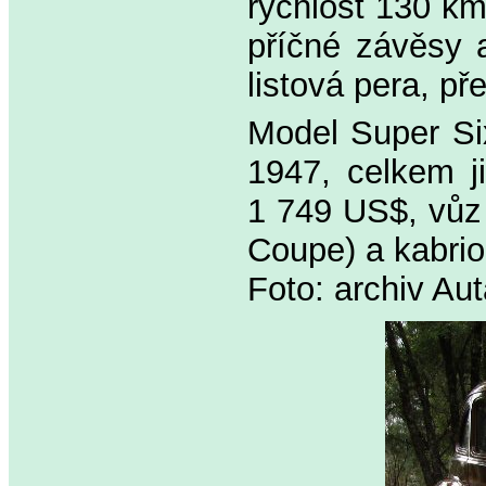
rychlost 130 km
příčné závěsy 
listová pera, p
Model Super Si
1947, celkem j
1 749 US$, vůz 
Coupe) a kabrio
Foto: archiv Au