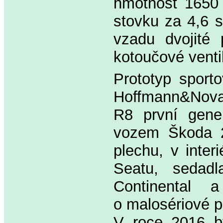
hmotnost 1650 
stovku za 4,6 s
vzadu dvojité 
kotoučové venti
Prototyp sport
Hoffmann&Novagu
R8 první gene
vozem Škoda 2
plechu, v inter
Seatu, sedad
Continental 
o malosériové p
V roce 2016 b