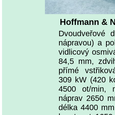
Hoffmann & N
Dvoudveřové d
nápravou) a po
vidlicový osmiv
84,5 mm, zdvih
přímé vstřikov
309 kW (420 ko
4500 ot/min, 
náprav 2650 mm
délka 4400 mm,