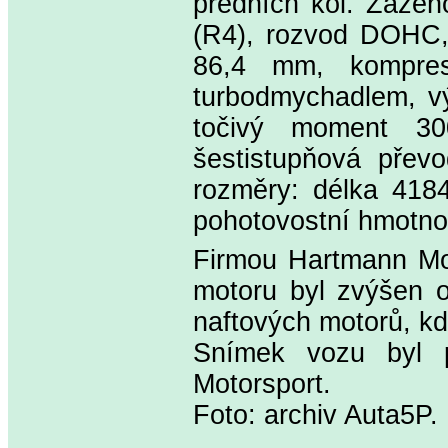
předních kol. Zážeh
(R4), rozvod DOHC,
86,4 mm, komprese
turbodmychadlem, vý
točivý moment 30
šestistupňová přev
rozměry: délka 41
pohotovostní hmotnos
Firmou Hartmann Mo
motoru byl zvýšen o
naftových motorů, kd
Snímek vozu byl p
Motorsport.
Foto: archiv Auta5P.