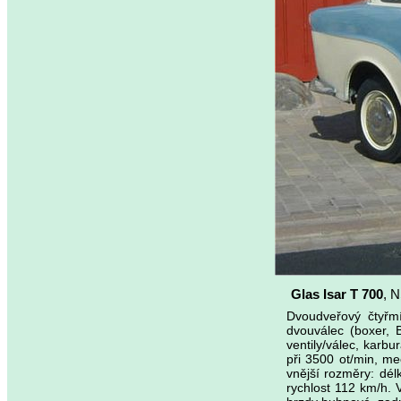
Glas Isar T 700
, 
Dvoudveřový čtyřm
dvouválec (boxer,
ventily/válec, karb
při 3500 ot/min, m
vnější rozměry: dé
rychlost 112 km/h. 