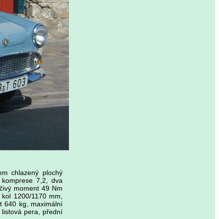
em chlazený plochý
 komprese 7,2, dva
 točivý moment 49 Nm
d kol 1200/1170 mm,
t 640 kg, maximální
listová pera, přední