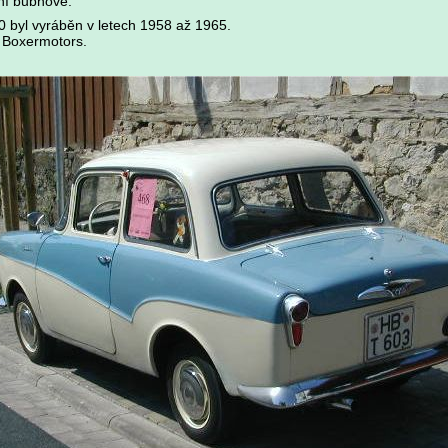
ní bubnové.
0 byl vyráběn v letech 1958 až 1965.
 Boxermotors.