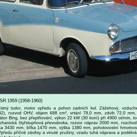
NSR 1959 (1958-1960)
ístný tudor, motor vpředu a pohon zadních kol. Zážehový, vzduch
 B2), rozvod OHV, objem 688 cm³, vrtání 78,0 mm, zdvih 72,0 mm,
urátor Bing, bez přeplňování, výkon 22 kW (30 koní) při 4900 ot/min,
echanická čtyřstupňová převodovka, rozvor náprav 2000 mm, rozcho
lka 3430 mm, šířka 1470 mm, výška 1380 mm, pohotovostní hmotnos
Vpředu příčné závěsy a vinuté pružiny, vzadu tuhá náprava a podélná 