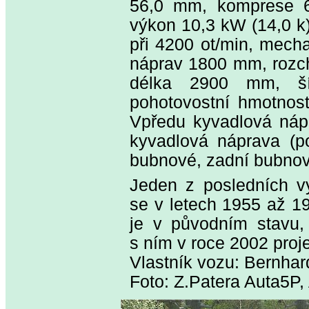
56,0 mm, komprese 6,
výkon 10,3 kW (14,0 k
při 4200 ot/min, mech
náprav 1800 mm, rozch
délka 2900 mm, š
pohotovostní hmotnost
Vpředu kyvadlová nápr
kyvadlová náprava (po
bubnové, zadní bubnov
Jeden z posledních v
se v letech 1955 až 1
je v původním stavu,
s ním v roce 2002 proje
Vlastník vozu: Bernha
Foto: Z.Patera Auta5P,