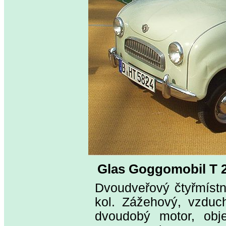
Glas Goggomobil T 
Dvoudveřový čtyřmístn
kol. Zážehový, vzduc
dvoudobý motor, obj