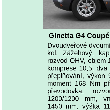
Ginetta G4 Coupé
Dvoudveřové dvoumís
kol. Zážehový, kap
rozvod OHV, objem 1
komprese 10,5, dva v
přeplňování, výkon 
moment 168 Nm při 
převodovka, roz
1200/1200 mm, vn
1450 mm, výška 11