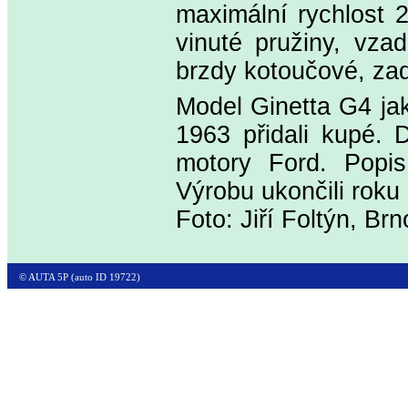
maximální rychlost 
vinuté pružiny, vza
brzdy kotoučové, za
Model Ginetta G4 jak
1963 přidali kupé. 
motory Ford. Popis
Výrobu ukončili roku
Foto: Jiří Foltýn, Br
© AUTA 5P (auto ID 19722)