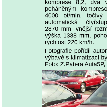
komprese 8,2, dva ve
poháněným kompreso
4000 ot/min, točiv
automatická čtyřst
2870 mm, vnější roz
výška 1338 mm, pohot
rychlost 220 km/h.
Fotografie pořídil aut
výbavě s klimatizací b
Foto: Z.Patera Auta5P,