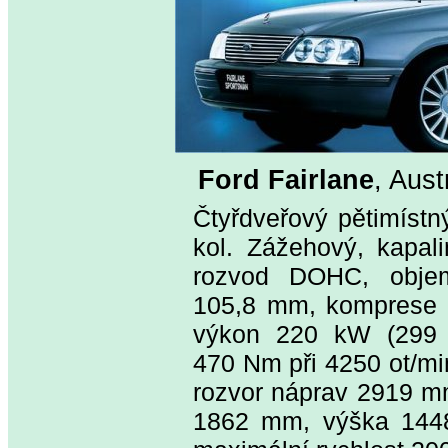
Ford Fairlane
, Aust
Čtyřdveřový pětimíst
kol. Zážehový, kapali
rozvod DOHC, obje
105,8 mm, komprese 9,
výkon 220 kW (299 k
470 Nm při 4250 ot/mi
rozvor náprav 2919 mm
1862 mm, výška 1448