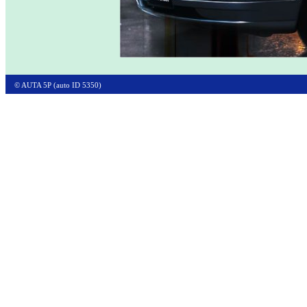
© AUTA 5P (auto ID 5350)