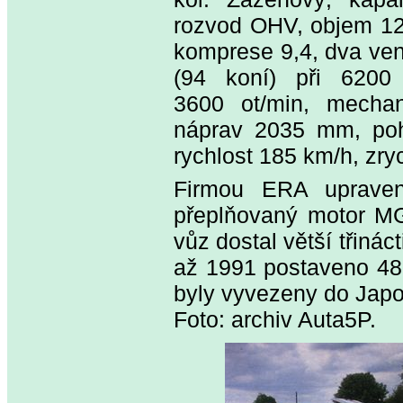
rozvod OHV, objem 12
komprese 9,4, dva ven
(94 koní) při 6200
3600 ot/min, mechan
náprav 2035 mm, poh
rychlost 185 km/h, zry
Firmou ERA upraven
přeplňovaný motor MG 
vůz dostal větší třiná
až 1991 postaveno 480
byly vyvezeny do Japo
Foto: archiv Auta5P.