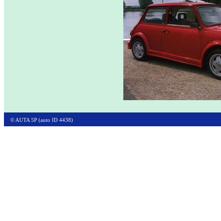
© AUTA 5P (auto ID 4438)