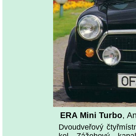
ERA Mini Turbo
, A
Dvoudveřový čtyřmíst
kol. Zážehový, kapal