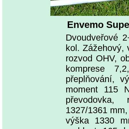
Envemo Supe
Dvoudveřové 2
kol. Zážehový, 
rozvod OHV, ob
komprese 7,2,
přeplňování, v
moment 115 Nm
převodovka,
1327/1361 mm, 
výška 1330 mm