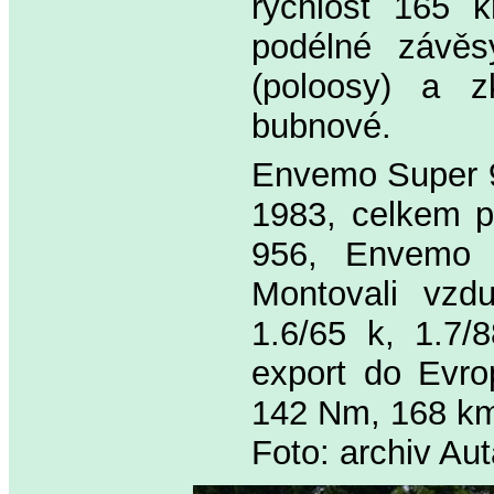
rychlost 165 
podélné závěs
(poloosy) a z
bubnové.
Envemo Super 90
1983, celkem po
956, Envemo p
Montovali vzd
1.6/65 k, 1.7
export do Evro
142 Nm, 168 km
Foto: archiv Au